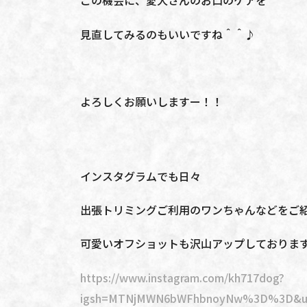
この機会に、愛犬さんのお口のケアを
見直してみるのもいいですね＾＾♪
よろしくお願いしますー！！
インスタグラムでも日々
出張トリミングご利用のワンちゃんなどをご
可愛いオフショットも沢山アップしておりま
https://www.instagram.com/kh717dog?
igsh=MTNjMWN6bWFhbnoyNw%3D%3D&ut