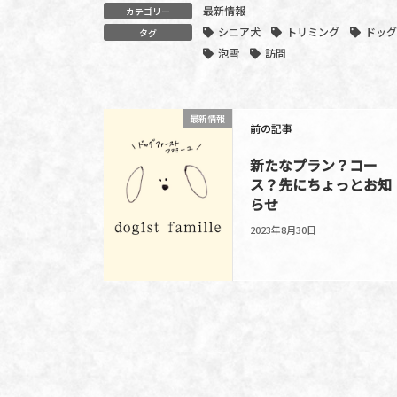
最新情報
カテゴリー
シニア犬
トリミング
ドッグ
タグ
泡雪
訪問
最新情報
前の記事
新たなプラン？コー
ス？先にちょっとお知
らせ
2023年8月30日