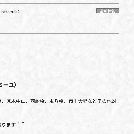
最新情報
1stfamille2
ァミーユ）
典、原木中山、西船橋、本八幡、市川大野などその他対
おります＾＾