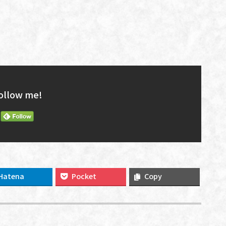
ollow me!
Hatena
Pocket
Copy