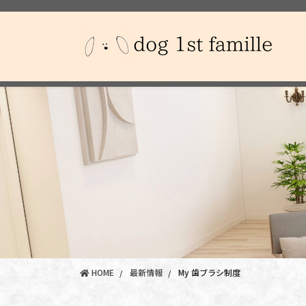
コ
ナ
ン
ビ
テ
ゲ
ン
ー
ツ
シ
に
ョ
移
ン
動
に
移
動
HOME
最新情報
My 歯ブラシ制度