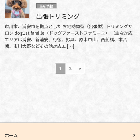
最新情報
出張トリミング
市川市、浦安市を拠点とした お宅訪問型（出張型）トリミングサ
ロン dog1st famille（ドッグファーストファミーユ） （主な対応
エリアは浦安、新浦安、行徳、妙典、原木中山、西船橋、本八
幡、市川大野などその他対応エ […]
投
ペ
ペ
2
»
1
稿
ー
ー
ジ
ジ
の
ペ
ー
ジ
送
り
ホーム