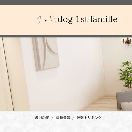
コ
ナ
ン
ビ
テ
ゲ
ン
ー
ツ
シ
に
ョ
移
ン
動
に
移
動
HOME
最新情報
出張トリミング