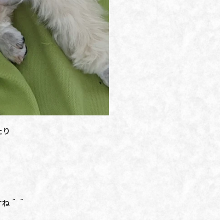
たり
すね＾＾