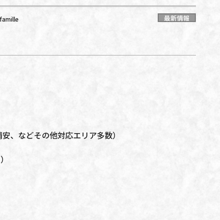
最新情報
amille
浦安、などその他対応エリア多数）
ユ）