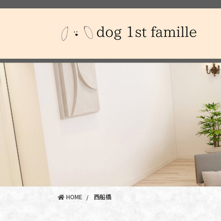
コ
ナ
ン
ビ
テ
ゲ
ン
ー
ツ
シ
に
ョ
移
ン
動
に
移
動
HOME
西船橋